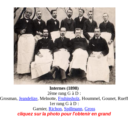
Internes (1898)
2ème rang G à D :
Grosman,
Jeandelize
, Melnotte,
Fruhinsholz
, Hoummel, Gounet, Rueff
1er rang G à D :
Garnier,
Richon
,
Spillmann
,
Gross
cliquez sur la photo pour l'obtenir en grand