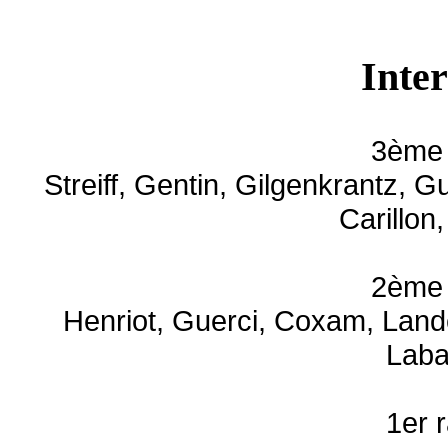
Inter
3ème 
Streiff
,
Gentin
,
Gilgenkrantz
,
Gu
Carillon
2ème 
Henriot,
Guerci
,
Coxam
, Lan
Lab
1er 