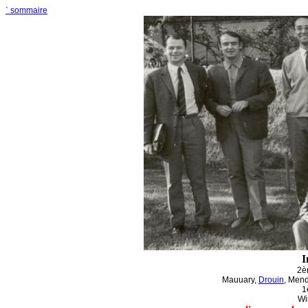
`
sommaire
I
2è
Mauuary
,
Drouin
,
Mend
1
Wi