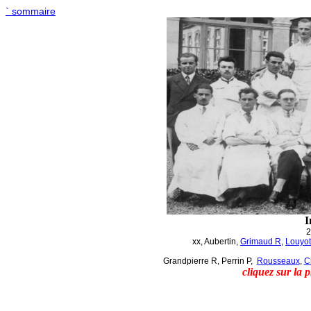
sommaire
`
I
2
xx
,
Aubertin
,
Grimaud R
,
Louyot
Grandpierre
R, Perrin P,
Rousseaux
,
C
cliquez sur la 